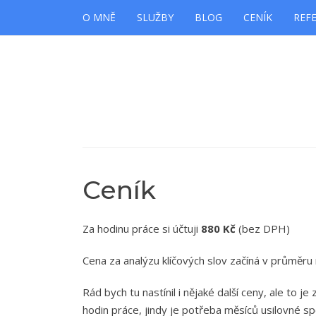
Skip
Skip
O MNĚ
SLUŽBY
BLOG
CENÍK
REF
to
to
navigation
content
Ceník
Za hodinu práce si účtuji
880 Kč
(bez DPH)
Cena za analýzu klíčových slov začíná v průměru
Rád bych tu nastínil i nějaké další ceny, ale to
hodin práce, jindy je potřeba měsíců usilovné sp