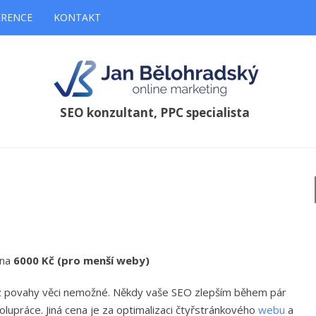
ERENCE
KONTAKT
SEO konzultant, PPC specialista
 na
6000
Kč (pro menší weby)
 je z povahy věci nemožné. Někdy vaše SEO zlepším během pár
olupráce. Jiná cena je za optimalizaci čtyřstránkového
webu
a