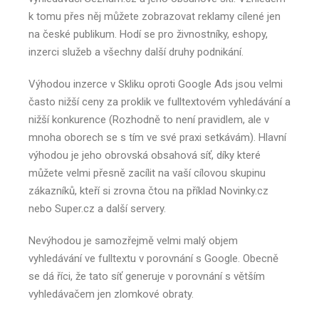
k tomu přes něj můžete zobrazovat reklamy cílené jen
na české publikum. Hodí se pro živnostníky, eshopy,
inzerci služeb a všechny další druhy podnikání.
Výhodou inzerce v Skliku oproti Google Ads jsou velmi
často nižší ceny za proklik ve fulltextovém vyhledávání a
nižší konkurence (Rozhodně to není pravidlem, ale v
mnoha oborech se s tím ve své praxi setkávám). Hlavní
výhodou je jeho obrovská obsahová síť, díky které
můžete velmi přesně zacílit na vaší cílovou skupinu
zákazníků, kteří si zrovna čtou na příklad Novinky.cz
nebo Super.cz a další servery.
Nevýhodou je samozřejmě velmi malý objem
vyhledávání ve fulltextu v porovnání s Google. Obecně
se dá říci, že tato síť generuje v porovnání s větším
vyhledávačem jen zlomkové obraty.