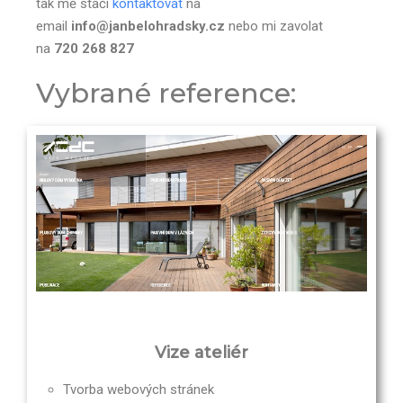
tak mě stačí
kontaktovat
na
email
info@janbelohradsky.cz
nebo mi zavolat
na
720 268 827
Vybrané reference:
Vize ateliér
Tvorba webových stránek