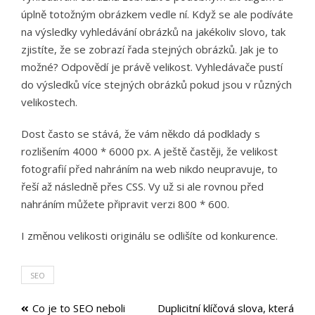
úplně totožným obrázkem vedle ní. Když se ale podíváte
na výsledky vyhledávání obrázků na jakékoliv slovo, tak
zjistíte, že se zobrazí řada stejných obrázků. Jak je to
možné? Odpovědí je právě velikost. Vyhledávače pustí
do výsledků více stejných obrázků pokud jsou v různých
velikostech.
Dost často se stává, že vám někdo dá podklady s
rozlišením 4000 * 6000 px. A ještě častěji, že velikost
fotografií před nahráním na web nikdo neupravuje, to
řeší až následně přes CSS. Vy už si ale rovnou před
nahráním můžete připravit verzi 800 * 600.
I změnou velikosti originálu se odlišíte od konkurence.
SEO
Navigace
Co je to SEO neboli
Duplicitní klíčová slova, která