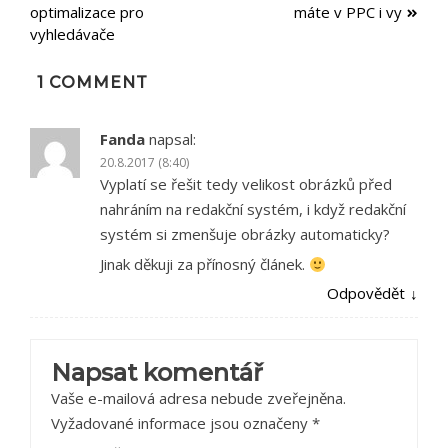
optimalizace pro
máte v PPC i vy
pro
vyhledávače
příspěvek
1 COMMENT
Fanda
napsal:
20.8.2017 (8:40)
Vyplatí se řešit tedy velikost obrázků před
nahráním na redakční systém, i když redakční
systém si zmenšuje obrázky automaticky?
Jinak děkuji za přínosný článek.
Odpovědět
Napsat komentář
Vaše e-mailová adresa nebude zveřejněna.
Vyžadované informace jsou označeny
*