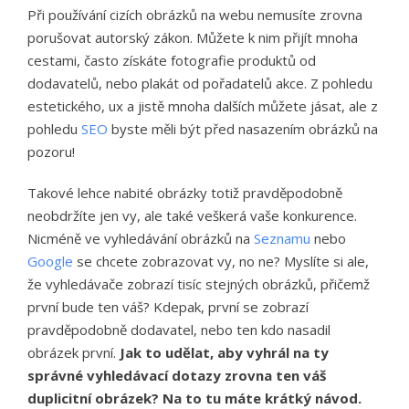
Při používání cizích obrázků na webu nemusíte zrovna
porušovat autorský zákon. Můžete k nim přijít mnoha
cestami, často získáte fotografie produktů od
dodavatelů, nebo plakát od pořadatelů akce. Z pohledu
estetického, ux a jistě mnoha dalších můžete jásat, ale z
pohledu
SEO
byste měli být před nasazením obrázků na
pozoru!
Takové lehce nabité obrázky totiž pravděpodobně
neobdržíte jen vy, ale také veškerá vaše konkurence.
Nicméně ve vyhledávání obrázků na
Seznamu
nebo
Google
se chcete zobrazovat vy, no ne? Myslíte si ale,
že vyhledávače zobrazí tisíc stejných obrázků, přičemž
první bude ten váš? Kdepak, první se zobrazí
pravděpodobně dodavatel, nebo ten kdo nasadil
obrázek první.
Jak to udělat, aby vyhrál na ty
správné vyhledávací dotazy zrovna ten váš
duplicitní obrázek? Na to tu máte krátký návod.