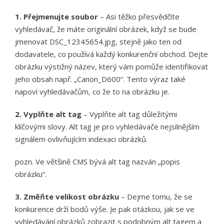
1. Přejmenujte soubor
– Asi těžko přesvědčíte
vyhledávač, že máte originální obrázek, když se bude
jmenovat DSC_12345654.jpg, stejně jako ten od
dodavatele, co používá každý konkurenční obchod. Dejte
obrázku výstižný název, který vám pomůže identifikovat
jeho obsah např. „Canon_D600“. Tento výraz také
napoví vyhledávačům, co že to na obrázku je.
2. Vyplňte alt tag
– Vyplňte alt tag důležitými
klíčovými slovy. Alt tag je pro vyhledávače nejsilnějším
signálem ovlivňujícím indexaci obrázků.
pozn. Ve většině CMS bývá alt tag nazván „popis
obrázku“.
3. Změňte velikost obrázku
– Dejme tomu, že se
konkurence drží bodů výše. Je pak otázkou, jak se ve
vyhledávání obrázků zobrazit s podobným alt tagem a