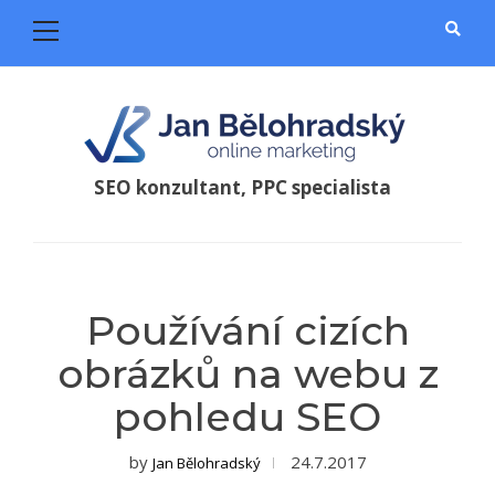
Primary
Menu
Skip
Skip
to
to
navigation
content
SEO konzultant, PPC specialista
Používání cizích
obrázků na webu z
pohledu SEO
by
24.7.2017
Jan Bělohradský