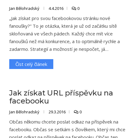
Jan Bělohradský
4.4.2016
0
„Jak získat pro svou facebookovou stránku nové
fanoušky?“ To je otázka, která je už od začátku sítě
skloňovaná ve všech pádech. Každý chce mít více
fanoušků než má konkurence, a to optimálně rychle a
zadarmo. Strategií a možností je nespočet, já…
Číst celý článek
Jak získat URL příspěvku na
facebooku
Jan Bělohradský
29.3.2016
0
Občas někomu chcete poslat odkaz na příspěvek na
facebooku. Občas se setkám s člověkem, který mi chce
poslat odkaz na příspěvek na facebooku. Občas ten