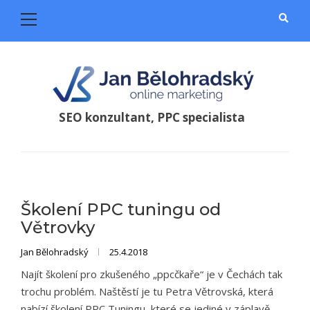
Primary
Menu
Skip
Skip
to
to
navigation
content
SEO konzultant, PPC specialista
Blog
Školení PPC tuningu od
Větrovky
Jan Bělohradský
25.4.2018
Najít školení pro zkušeného „ppcčkaře“ je v Čechách tak
trochu problém. Naštěstí je tu Petra Větrovská, která
nabízí školení PPC Tuningu, které se jediné v záplavě