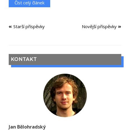
Číst celý článek
Navigace
Starší příspěvky
Novější příspěvky
pro
příspěvky
KONTAKT
Jan Bělohradský