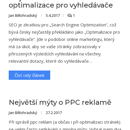
optimalizace pro vyhledávače
Jan Bělohradský
5.4.2017
1
SEO je zkratkou pro „Search Engine Optimization“, což
bývá česky nejčastěji překládáno jako „Optimalizace pro
vyhledávače“. Jde o podobor online marketingu, který
má za úkol, aby se vaše stránky zobrazovaly v
přirozených výsledcích vyhledávání na všechny
relevantní dotazy, které do vyhledávače…
Číst celý článek
Největší mýty o PPC reklamě
Jan Bělohradský
27.2.2017
Při správě ppc reklam (a občas i při optimalizaci stránek)
se velmi často setkávám s mnoha mýty. Vybral jsem dva