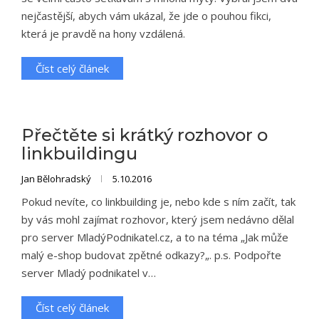
nejčastější, abych vám ukázal, že jde o pouhou fikci,
která je pravdě na hony vzdálená.
Číst celý článek
Přečtěte si krátký rozhovor o
linkbuildingu
Jan Bělohradský
5.10.2016
Pokud nevíte, co linkbuilding je, nebo kde s ním začít, tak
by vás mohl zajímat rozhovor, který jsem nedávno dělal
pro server MladýPodnikatel.cz, a to na téma „Jak může
malý e-shop budovat zpětné odkazy?„. p.s. Podpořte
server Mladý podnikatel v…
Číst celý článek